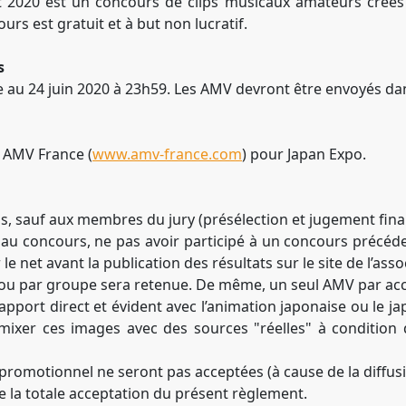
 2020 est un concours de clips musicaux amateurs créés 
rs est gratuit et à but non lucratif.
s
ée au 24 juin 2020 à 23h59. Les AMV devront être envoyés dan
n AMV France (
www.amv-france.com
) pour Japan Expo.
us, sauf aux membres du jury (présélection et jugement final
fs au concours, ne pas avoir participé à un concours précéd
le net avant la publication des résultats sur le site de l’as
 ou par groupe sera retenue. De même, un seul AMV par ac
apport direct et évident avec l’animation japonaise ou le ja
 mixer ces images avec des sources "réelles" à conditio
romotionnel ne seront pas acceptées (à cause de la diffusi
e la totale acceptation du présent règlement.