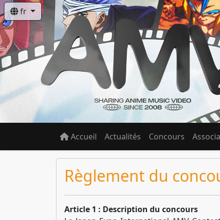
fr
Accueil
Actualités
Concours
Associa
Règlement du conco
Article 1 : Description du concours