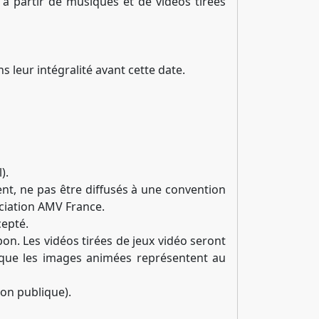
à partir de musiques et de vidéos tirées
s leur intégralité avant cette date.
).
ent, ne pas être diffusés à une convention
sociation AMV France.
cepté.
pon. Les vidéos tirées de jeux vidéo seront
n que les images animées représentent au
on publique).