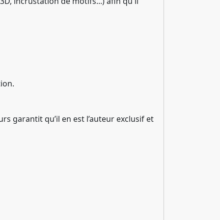
D, incrustation de motifs...) afin qu'il
ion.
arantit qu’il en est l’auteur exclusif et