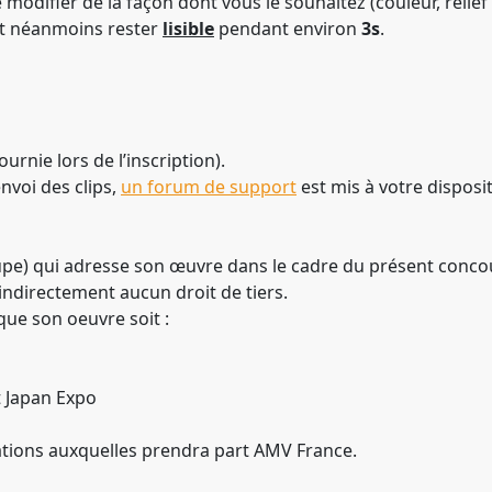
e modifier de la façon dont vous le souhaitez (couleur, relief 3
it néanmoins rester
lisible
pendant environ
3s
.
ournie lors de l’inscription).
nvoi des clips,
un forum de support
est mis à votre disposit
) qui adresse son œuvre dans le cadre du présent concours g
 indirectement aucun droit de tiers.
que son oeuvre soit :
t Japan Expo
tations auxquelles prendra part AMV France.