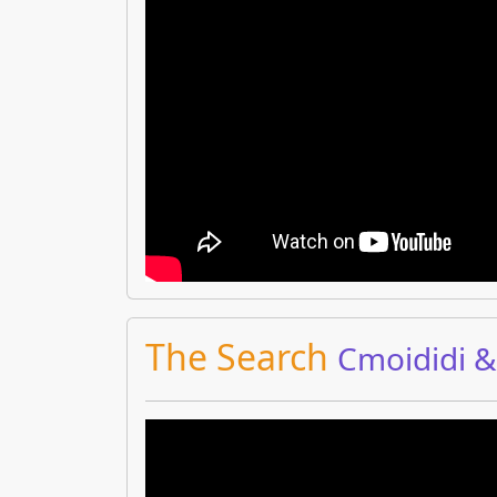
The Search
Cmoididi 