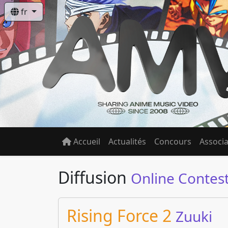
fr
Accueil
Actualités
Concours
Associa
Diffusion
Online Contes
Rising Force 2
Zuuki