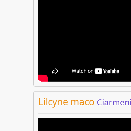
Lilcyne maco
Ciarmen