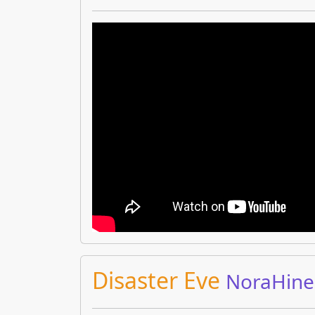
Disaster Eve
NoraHine