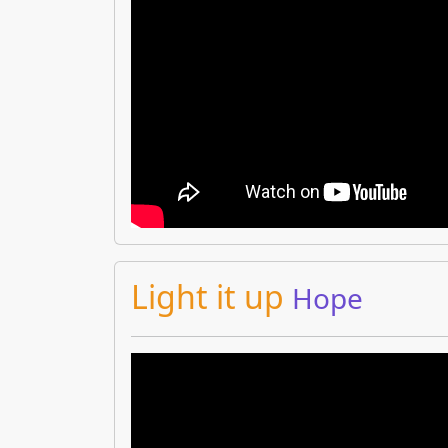
Light it up
Hope