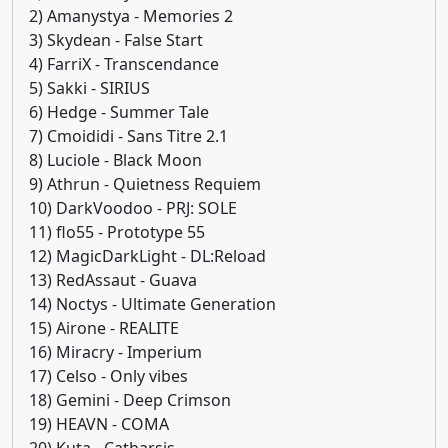
2) Amanystya - Memories 2
3) Skydean - False Start
4) FarriX - Transcendance
5) Sakki - SIRIUS
6) Hedge - Summer Tale
7) Cmoididi - Sans Titre 2.1
8) Luciole - Black Moon
9) Athrun - Quietness Requiem
10) DarkVoodoo - PRJ: SOLE
11) flo55 - Prototype 55
12) MagicDarkLight - DL:Reload
13) RedAssaut - Guava
14) Noctys - Ultimate Generation
15) Airone - REALITE
16) Miracry - Imperium
17) Celso - Only vibes
18) Gemini - Deep Crimson
19) HEAVN - COMA