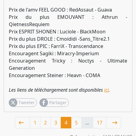
Prix de l'amv FEEL GOOD : RedAssaut - Guava
Prix du plus EMOUVANT : Athrun -
QietnessRequiem
Prix ESPRIT SHONEN : Luciole - BlackMoon
Prix du plus DROLE : Cmoididi -Sans_Titre2.1
Prix du plus EPIC : FarriX - Transcendance
Encouragent Sagiki : Miracry-Imperium
Encouragement Tricky : Noctys - Ultimate
Generation
Encouragement Steiner : Heavn - COMA
Les liens de téléchargement sont disponibles
ici
.
Tweeter
Partager
(current)
1
2
3
4
5
…
17